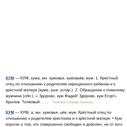
КУМ
— КУМ, кума, мн. кумовья, кумовьёв, муж. 1. Крёстный
отец по отношению к родителям окрещенного ребенка и к
крёстной матери (куме; разг. устар.). 2. Обращение к пожилому
мужчине (обл.). « Здорово, кум Фадей! Здорово, кум Егор!»
Крылов. Толковый… …
Толковый словарь Ушакова
КУМ
— КУМ, а, мн. кумовья, ьёв, муж. Крёстный отец по
отношению к родителям крестника и к крёстной матери. • Кум
королю о том, кто совершенно свободен и доволен, ни от кого