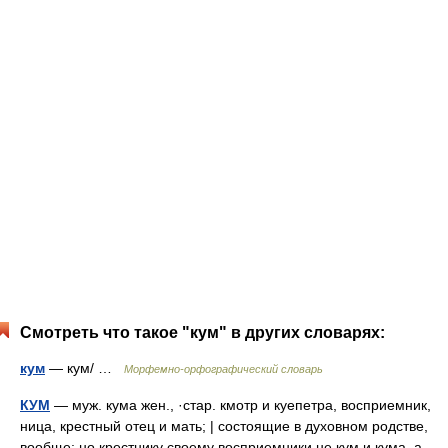
Смотреть что такое "кум" в других словарях:
кум
— кум/ …
Морфемно-орфографический словарь
КУМ
— муж. кума жен., ·стар. кмотр и куепетра, восприемник,
ница, крестный отец и мать; | состоящие в духовном родстве,
вообще; но крестнику своему восприемники не кум и кума, а