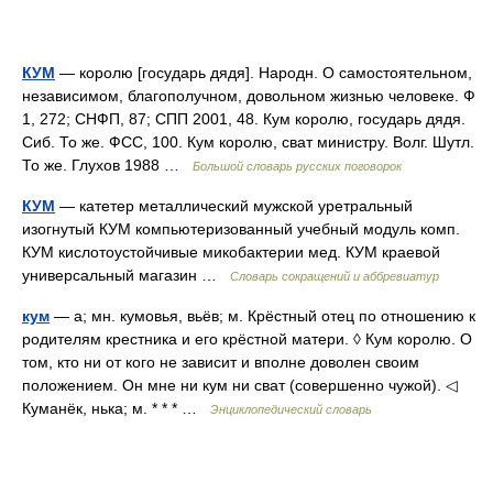
КУМ
— королю [государь дядя]. Народн. О самостоятельном,
независимом, благополучном, довольном жизнью человеке. Ф
1, 272; СНФП, 87; СПП 2001, 48. Кум королю, государь дядя.
Сиб. То же. ФСС, 100. Кум королю, сват министру. Волг. Шутл.
То же. Глухов 1988 …
Большой словарь русских поговорок
КУМ
— катетер металлический мужской уретральный
изогнутый КУМ компьютеризованный учебный модуль комп.
КУМ кислотоустойчивые микобактерии мед. КУМ краевой
универсальный магазин …
Словарь сокращений и аббревиатур
кум
— а; мн. кумовья, вьёв; м. Крёстный отец по отношению к
родителям крестника и его крёстной матери. ◊ Кум королю. О
том, кто ни от кого не зависит и вполне доволен своим
положением. Он мне ни кум ни сват (совершенно чужой). ◁
Куманёк, нька; м. * * * …
Энциклопедический словарь