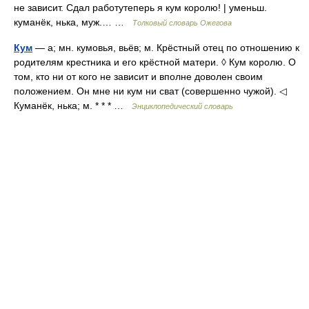
не зависит. Сдал работутеперь я кум королю! | уменьш.
куманёк, нька, муж.… …
Толковый словарь Ожегова
Кум
— а; мн. кумовья, вьёв; м. Крёстный отец по отношению к
родителям крестника и его крёстной матери. ◊ Кум королю. О
том, кто ни от кого не зависит и вполне доволен своим
положением. Он мне ни кум ни сват (совершенно чужой). ◁
Куманёк, нька; м. * * * …
Энциклопедический словарь