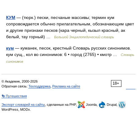
КУМ
— (тюрк.) пески, песчаные массивы; термин кум
сопровождается обычно прилагательным, обозначающим цвет
и другие признаки песков (кара черный, кызыл красный, ак
белый, тау горный) …
Большой Энциклопедический словарь
кум
— куманек, песок, крестный Словарь русских синонимов.
кум сущ., кол во синонимов: 6 • город (2765) • кмотр …
Словарь
синонимов
© Академик, 2000-2026
18+
Обратная связь:
Техподдержка
,
Реклама на сайте
👣 Путешествия
Экспорт словарей на сайты
, сделанные на PHP,
Joomla,
Drupal,
WordPress, MODx.